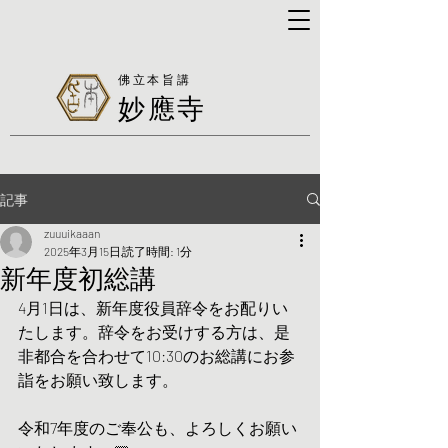
佛立本旨講
妙應寺
記事
zuuuikaaan
2025年3月15日
読了時間: 1分
新年度初総講
4月1日は、新年度役員辞令をお配りい
たします。辞令をお受けする方は、是
非都合を合わせて10:30のお総講にお参
詣をお願い致します。
令和7年度のご奉公も、よろしくお願い