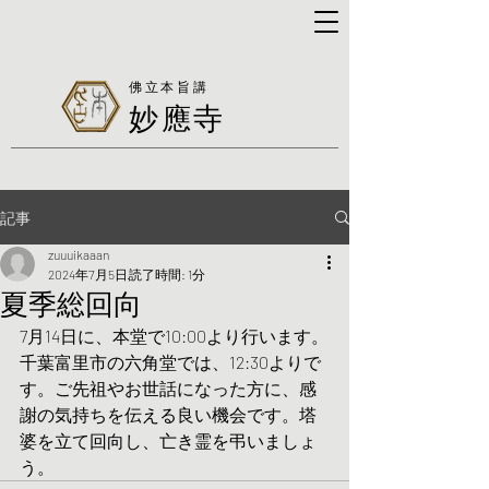
佛立本旨講
妙應寺
記事
zuuuikaaan
2024年7月5日
読了時間: 1分
夏季総回向
7月14日に、本堂で10:00より行います。
千葉富里市の六角堂では、12:30よりで
す。ご先祖やお世話になった方に、感
謝の気持ちを伝える良い機会です。塔
婆を立て回向し、亡き霊を弔いましょ
う。